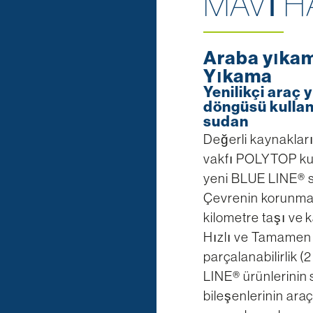
MAVİ H
Araba yıkam
Yıkama
Yenilikçi araç
döngüsü kullan
sudan
Değerli kaynaklar
vakfı POLYTOP kuru
yeni BLUE LINE® se
Çevrenin korunma
kilometre taşı ve 
Hızlı ve Tamamen b
parçalanabilirlik
LINE® ürünlerinin
bileşenlerinin ara