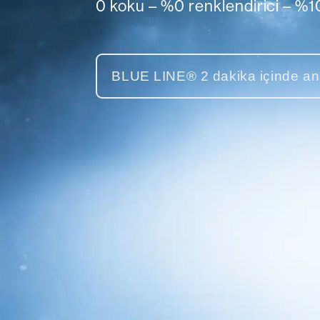
0 koku – %0 renklendirici – %
BLUE LINE® 2 dakika içinde an