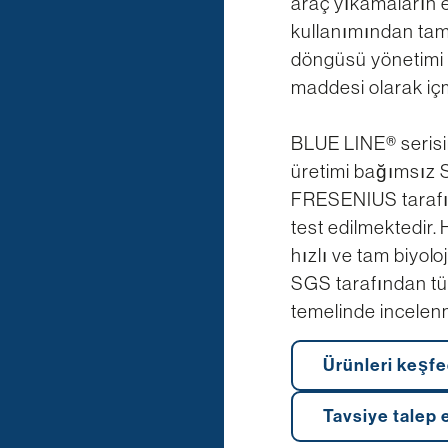
araç yıkamaların e
kullanımından ta
döngüsü yönetimi d
maddesi olarak iç
BLUE LINE® serisin
üretimi bağımsız
FRESENIUS tarafı
test edilmektedir.
hızlı ve tam biyoloj
SGS tarafından t
temelinde incelenm
Ürünleri keşfe
Tavsiye talep 