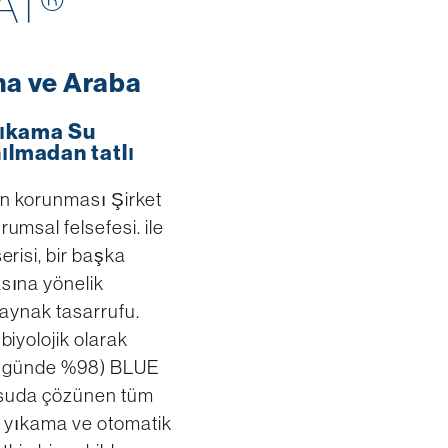
AT®
a ve Araba
 yıkama Su
ılmadan tatlı
ın korunması Şirket
msal felsefesi. ile
risi, bir başka
sına yönelik
kaynak tasarrufu.
iyolojik olarak
 (2 günde %98) BLUE
 suda çözünen tüm
ç yıkama ve otomatik