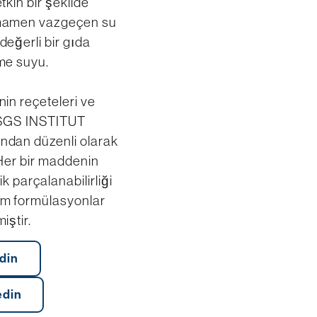
tkin bir şekilde
mamen vazgeçen su
eğerli bir gıda
me suyu.
in reçeteleri ve
 SGS INSTITUT
ndan düzenli olarak
 Her bir maddenin
ik parçalanabilirliği
üm formülasyonlar
iştir.
din
edin