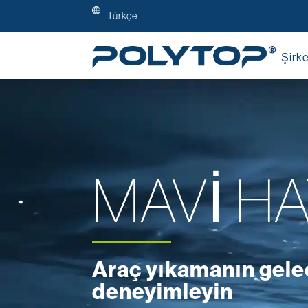
Türkçe
Şirke
MAVİ HA
Araç yıkamanın gele
deneyimleyin