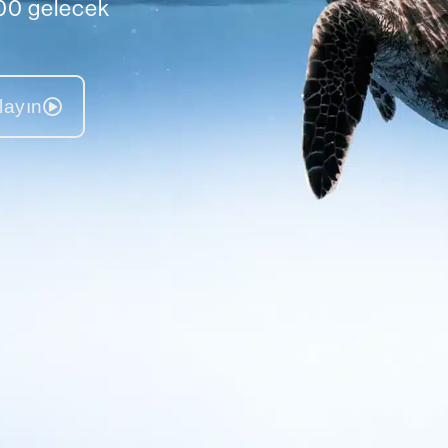
100 gelecek
layın