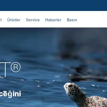
t
Ürünler
Service
Haberler
Basın
T®
ceğini