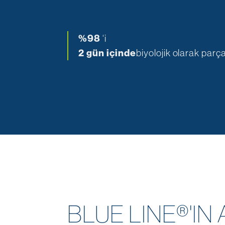
%98
‘i
2 gün içinde
biyolojik olarak parç
BLUE LINE®'IN