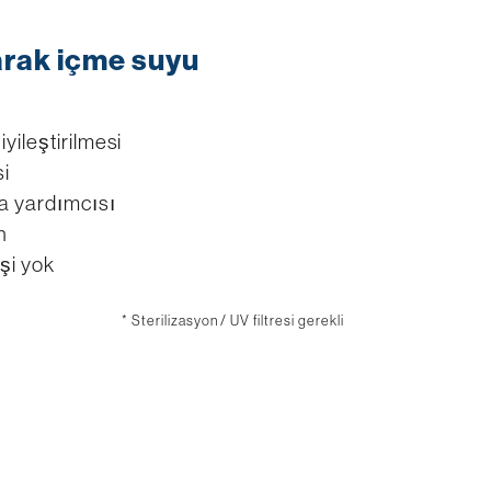
arak içme suyu
iyileştirilmesi
si
a yardımcısı
n
şi yok
* Sterilizasyon / UV filtresi gerekli