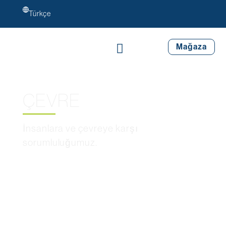
Türkçe
Mağaza
ÇEVRE
İnsanlara ve çevreye karşı
sorumluluğumuz.